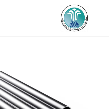
رش
ه
حتوا